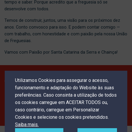
tempo e saber. Porque acredito que a freguesia só se
desenvolve com todos.
Temos de construir, juntos, uma visão para os próximos dez
anos. Conto convosco para isso. E podem contar comigo —
com trabalho, com honestidade e com paixão pela nossa União
de Freguesias.
Vamos com Paixão por Santa Catarina da Serra e Chainça!
ACOMPANHE AS NOVIDADES DA
Utilizamos Cookies para assegurar o acesso,
CANDIDATURA DE JOÃO RITO,
funcionamento e adaptação do Website às suas
CANDIDATO À UNIÃO DE
preferências. Caso consinta a utilização de todos
os cookies carregue em ACEITAR TODOS ou,
FREGUESIAS DE SANTA CATARINA
caso contrário, carregue em Personalizar
DA SERRA E CHAINÇA
Cookies e selecione os cookies pretendidos.
Saiba mais.