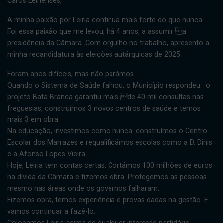
Caros Leirienses,
A minha paixão por Leiria continua mais forte do que nunca.
Foi essa paixão que me levou, há 4 anos, a assumir a
presidência da Câmara. Com orgulho no trabalho, apresento a
minha recandidatura às eleições autárquicas de 2025.
Foram anos difíceis, mas não parámos.
Quando o Sistema de Saúde falhou, o Município respondeu: o
projeto Bata Branca garantiu mais de 40 mil consultas nas
freguesias, construímos 3 novos centros de saúde e temos
mais 3 em obra.
Na educação, investimos como nunca: construímos o Centro
Escolar dos Marrazes e requalificámos escolas como a D. Dinis
e a Afonso Lopes Vieira.
Hoje, Leiria tem contas certas. Cortámos 100 milhões de euros
na dívida da Câmara e fizemos obra. Protegemos as pessoas
mesmo nas áreas onde os governos falharam.
Fizemos obra, temos experiência e provas dadas na gestão. E
vamos continuar a fazê-lo.
Colocamos Leiria acima de qualquer interesse partidário.